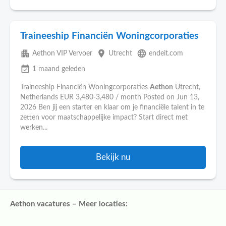
Traineeship Financiën Woningcorporaties
apartment
place
language
Aethon VIP Vervoer
Utrecht
endeit.com
event_available
1 maand geleden
Traineeship Financiën Woningcorporaties
Aethon
Utrecht,
Netherlands EUR 3,480-3,480 / month Posted on Jun 13,
2026 Ben jij een starter en klaar om je financiële talent in te
zetten voor maatschappelijke impact? Start direct met
werken...
Bekijk nu
Aethon vacatures – Meer locaties: