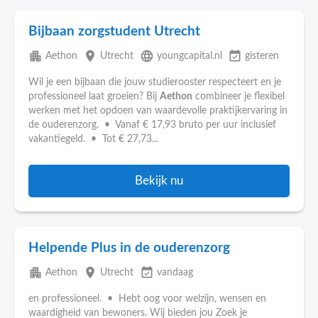
Bijbaan zorgstudent Utrecht
apartment
place
language
event_available
Aethon
Utrecht
youngcapital.nl
gisteren
Wil je een bijbaan die jouw studierooster respecteert en je
professioneel laat groeien? Bij
Aethon
combineer je flexibel
werken met het opdoen van waardevolle praktijkervaring in
de ouderenzorg. • Vanaf € 17,93 bruto per uur inclusief
vakantiegeld. • Tot € 27,73...
Bekijk nu
Helpende Plus in de ouderenzorg
apartment
place
event_available
Aethon
Utrecht
vandaag
en professioneel. • Hebt oog voor welzijn, wensen en
waardigheid van bewoners. Wij bieden jou Zoek je