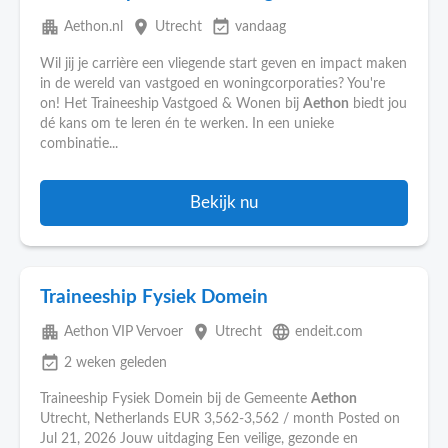
apartment
place
event_available
Aethon.nl
Utrecht
vandaag
Wil jij je carrière een vliegende start geven en impact maken
in de wereld van vastgoed en woningcorporaties? You're
on! Het Traineeship Vastgoed & Wonen bij
Aethon
biedt jou
dé kans om te leren én te werken. In een unieke
combinatie...
Bekijk nu
Traineeship Fysiek Domein
apartment
place
language
Aethon VIP Vervoer
Utrecht
endeit.com
event_available
2 weken geleden
Traineeship Fysiek Domein bij de Gemeente
Aethon
Utrecht, Netherlands EUR 3,562-3,562 / month Posted on
Jul 21, 2026 Jouw uitdaging Een veilige, gezonde en