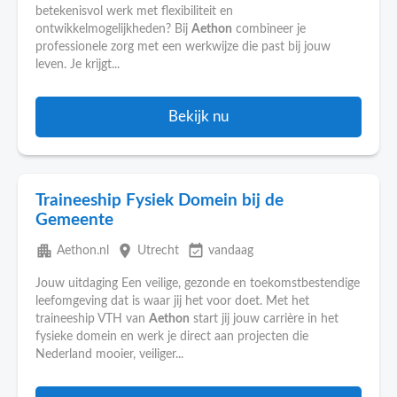
betekenisvol werk met flexibiliteit en
ontwikkelmogelijkheden? Bij
Aethon
combineer je
professionele zorg met een werkwijze die past bij jouw
leven. Je krijgt...
Bekijk nu
Traineeship Fysiek Domein bij de
Gemeente
apartment
place
event_available
Aethon.nl
Utrecht
vandaag
Jouw uitdaging Een veilige, gezonde en toekomstbestendige
leefomgeving dat is waar jij het voor doet. Met het
traineeship VTH van
Aethon
start jij jouw carrière in het
fysieke domein en werk je direct aan projecten die
Nederland mooier, veiliger...