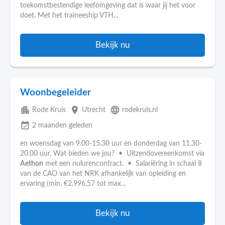
toekomstbestendige leefomgeving dat is waar jij het voor
doet. Met het traineeship VTH...
Bekijk nu
Woonbegeleider
apartment
place
language
Rode Kruis
Utrecht
rodekruis.nl
event_available
2 maanden geleden
en woensdag van 9.00-15.30 uur en donderdag van 11.30-
20.00 uur. Wat bieden we jou? • Uitzendovereenkomst via
Aethon
met een nulurencontract. • Salariëring in schaal 8
van de CAO van het NRK afhankelijk van opleiding en
ervaring (min. €2.996,57 tot max...
Bekijk nu