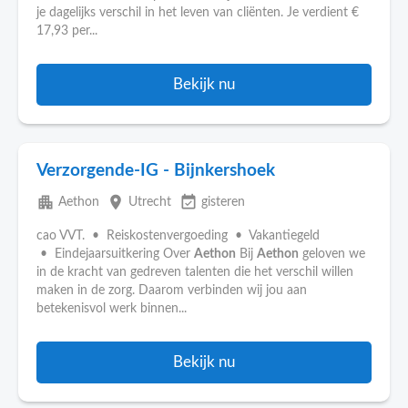
je dagelijks verschil in het leven van cliënten. Je verdient €
17,93 per...
Bekijk nu
Verzorgende-IG - Bijnkershoek
apartment
place
event_available
Aethon
Utrecht
gisteren
cao VVT. • Reiskostenvergoeding • Vakantiegeld
• Eindejaarsuitkering Over
Aethon
Bij
Aethon
geloven we
in de kracht van gedreven talenten die het verschil willen
maken in de zorg. Daarom verbinden wij jou aan
betekenisvol werk binnen...
Bekijk nu