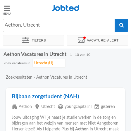
Jobted
Jobted
Vacatures
Aethon, Utrecht
Filters
Vacature-alert
Salarissen
Aethon Vacatures in Utrecht
Sorteer op
Exacte locatie
Bedrijf
Soort dienstverband
1 - 10 van 10
Zoek vacatures in
Zoekresultaten - Aethon Vacatures in Utrecht
Bijbaan zorgstudent (NAH)
apartment
place
language
event_available
Aethon
Utrecht
youngcapital.nl
gisteren
Jouw uitdaging Wil je naast je studie werken in de zorg en
bijdragen aan het welzijn van mensen met Niet Aangeboren
Hersenletsel? Als Helpende Plus bij
Aethon
in Utrecht maak