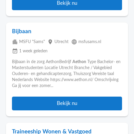
Bekijk nu
Bijbaan
apartment
place
language
MSFU "Sams"
Utrecht
msfusams.nl
event_available
1 week geleden
Bijbaan in de zorg AethonBedrijf
Aethon
Type Bachelor- en
Masterstudenten Locatie Utrecht Branche / Vakgebied
Ouderen- en gehandicaptenzorg, Thuiszorg Vereiste taal
Nederlands Website https://www.aethon.nl/ Omschrijving
Ga jij voor een zomer...
Bekijk nu
Traineeship Wonen & Vastgoed