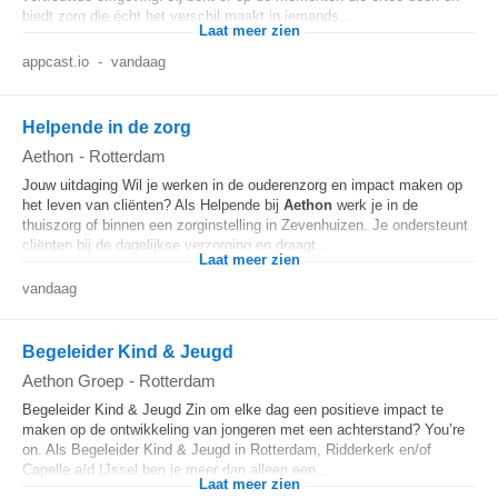
biedt zorg die écht het verschil maakt in iemands...
Laat meer zien
appcast.io
-
vandaag
Helpende in de zorg
Aethon
-
Rotterdam
Jouw uitdaging Wil je werken in de ouderenzorg en impact maken op
het leven van cliënten? Als Helpende bij
Aethon
werk je in de
thuiszorg of binnen een zorginstelling in Zevenhuizen. Je ondersteunt
cliënten bij de dagelijkse verzorging en draagt...
Laat meer zien
vandaag
Begeleider Kind & Jeugd
Aethon Groep
-
Rotterdam
Begeleider Kind & Jeugd Zin om elke dag een positieve impact te
maken op de ontwikkeling van jongeren met een achterstand? You’re
on. Als Begeleider Kind & Jeugd in Rotterdam, Ridderkerk en/of
Capelle a/d IJssel ben je meer dan alleen een...
Laat meer zien