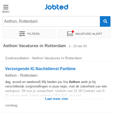
Jobted
Jobted
Vacatures
Aethon, Rotterdam
Filters
Vacature-alert
Salarissen
Sorteer op
Exacte locatie
Bedrijf
Soort dienstverband
Aethon Vacatures in Rotterdam
1 - 15 van 33
Zoekresultaten - Aethon Vacatures in Rotterdam
Verzorgende IG Nachtdienst Parttime
Aethon
-
Rotterdam
dag, avond en weekend) Wij bieden jou Via
Aethon
werk je bij
verschillende zorginstellingen in jouw regio, met de zekerheid van één
werkgever. Dit kun je verwachten: Uurloon van 22,18 Contract van 0-
32 uur per week Salaris volgens CAO VVT, inclusief...
Laat meer zien
vandaag