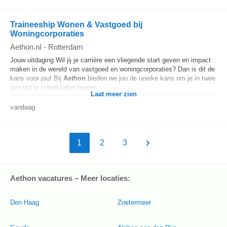
Traineeship Wonen & Vastgoed bij
Woningcorporaties
Aethon.nl
-
Rotterdam
Jouw uitdaging Wil jij je carrière een vliegende start geven en impact
maken in de wereld van vastgoed en woningcorporaties? Dan is dit de
kans voor jou! Bij
Aethon
bieden we jou de unieke kans om je in twee
jaar tijd te ontwikkelen binnen...
Laat meer zien
vandaag
1
2
3
Aethon vacatures – Meer locaties:
Den Haag
Zoetermeer