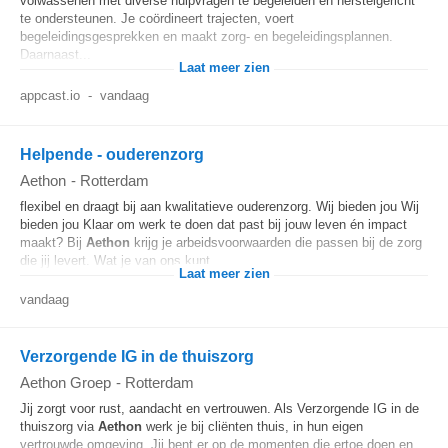
volwassenen met diverse hulpvragen te begeleiden en herstelgericht
te ondersteunen. Je coördineert trajecten, voert
begeleidingsgesprekken en maakt zorg- en begeleidingsplannen.
Daarnaast...
Laat meer zien
appcast.io
-
vandaag
Helpende - ouderenzorg
Aethon
-
Rotterdam
flexibel en draagt bij aan kwalitatieve ouderenzorg. Wij bieden jou Wij
bieden jou Klaar om werk te doen dat past bij jouw leven én impact
maakt? Bij
Aethon
krijg je arbeidsvoorwaarden die passen bij de zorg
die jij levert. Wat je van ons kunt...
Laat meer zien
vandaag
Verzorgende IG in de thuiszorg
Aethon Groep
-
Rotterdam
Jij zorgt voor rust, aandacht en vertrouwen. Als Verzorgende IG in de
thuiszorg via
Aethon
werk je bij cliënten thuis, in hun eigen
vertrouwde omgeving. Jij bent er op de momenten die ertoe doen en