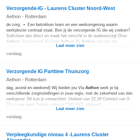
Verzorgende-IG - Laurens Cluster Noord-West
Aethon
-
Rotterdam
de zorg. • Een betrokken team en een werkomgeving waarin
werkplezier centraal staat. Ben jij de verzorgende IG die wij zoeken?
Solliciteer dan direct en maak het verschil in de ouderenzorg! Over
Aethon
Verzorgende IG Over
Aethon
Bij
Aethon
geloven we...
Laat meer zien
vandaag
Verzorgende IG Parttime Thuiszorg
Aethon
-
Rotterdam
dag, avond en weekend) Wij bieden jou Via
Aethon
werk je bij
verschillende zorginstellingen in jouw regio, met de zekerheid van één
werkgever. Dit kun je verwachten: Uurloon van 22,18 Contract van 0-
32 uur per week Salaris volgens CAO VVT, inclusief...
Laat meer zien
vandaag
Verpleegkundige niveau 4 -Laurens Cluster