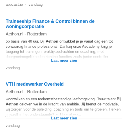
appcast.io
-
vandaag
Traineeship Finance & Control binnen de
woningcorporatie
Aethon.nl
-
Rotterdam
op basis van 40 uur. Bij
Aethon
ontwikkel je je vanaf dag één tot
volwaardig finance professional. Dankzij onze Aecademy krijg je
toegang tot trainingen, praktijkopdrachten en coaching, met
doorgroeimogelijkheden richting functies zoals junior controller...
Laat meer zien
vandaag
VTH medewerker Overheid
Aethon.nl
-
Rotterdam
woonwijken en een toekomstbestendige leefomgeving. Jouw talent Bij
Aethon
geloven we in de kracht van ambitie. Jij brengt de motivatie,
wij zorgen voor de opleiding, coaching en tools om te groeien. Herken
jij jezelf in het onderstaande? • Hbo- of wo...
Laat meer zien
vandaag