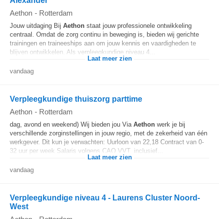
Alexander
Aethon
-
Rotterdam
Jouw uitdaging Bij
Aethon
staat jouw professionele ontwikkeling
centraal. Omdat de zorg continu in beweging is, bieden wij gerichte
trainingen en traineeships aan om jouw kennis en vaardigheden te
blijven ontwikkelen. Als verpleegkundige niveau 4...
Laat meer zien
vandaag
Verpleegkundige thuiszorg parttime
Aethon
-
Rotterdam
dag, avond en weekend) Wij bieden jou Via
Aethon
werk je bij
verschillende zorginstellingen in jouw regio, met de zekerheid van één
werkgever. Dit kun je verwachten: Uurloon van 22,18 Contract van 0-
32 uur per week Salaris volgens CAO VVT, inclusief...
Laat meer zien
vandaag
Verpleegkundige niveau 4 - Laurens Cluster Noord-
West