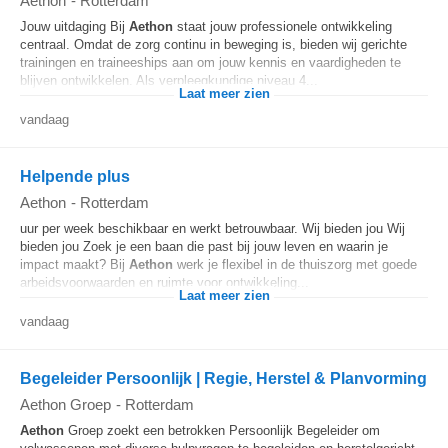
Aethon
-
Rotterdam
Jouw uitdaging Bij
Aethon
staat jouw professionele ontwikkeling
centraal. Omdat de zorg continu in beweging is, bieden wij gerichte
trainingen en traineeships aan om jouw kennis en vaardigheden te
blijven ontwikkelen. Als verpleegkundige niveau 4...
Laat meer zien
vandaag
Helpende plus
Aethon
-
Rotterdam
uur per week beschikbaar en werkt betrouwbaar. Wij bieden jou Wij
bieden jou Zoek je een baan die past bij jouw leven en waarin je
impact maakt? Bij
Aethon
werk je flexibel in de thuiszorg met goede
arbeidsvoorwaarden en ruimte voor ontwikkeling...
Laat meer zien
vandaag
Begeleider Persoonlijk | Regie, Herstel & Planvorming
Aethon Groep
-
Rotterdam
Aethon
Groep zoekt een betrokken Persoonlijk Begeleider om