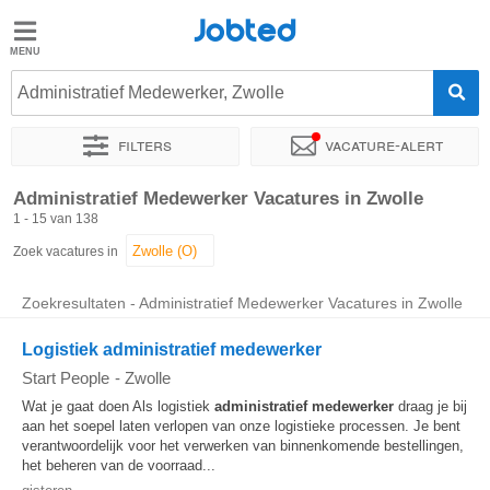
Jobted
Jobted
Vacatures
Administratief Medewerker, Zwolle
Filters
Vacature-alert
Salarissen
Sorteer op
Exacte locatie
Bedrijf
Uitzendbureau
Soo
Administratief Medewerker Vacatures in Zwolle
1 - 15 van 138
Zoek vacatures in
Zoekresultaten - Administratief Medewerker Vacatures in Zwolle
Logistiek administratief medewerker
Start People
-
Zwolle
Wat je gaat doen Als logistiek
administratief
medewerker
draag je bij
aan het soepel laten verlopen van onze logistieke processen. Je bent
verantwoordelijk voor het verwerken van binnenkomende bestellingen,
het beheren van de voorraad...