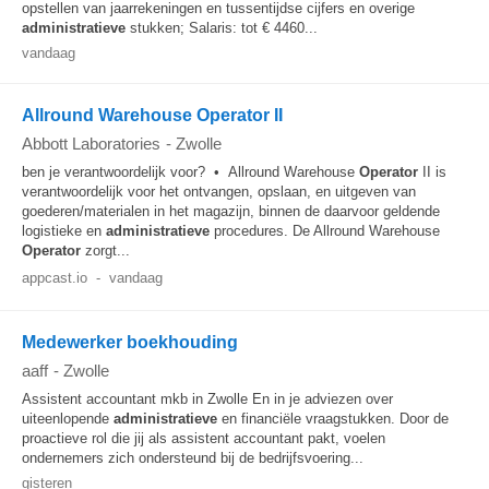
opstellen van jaarrekeningen en tussentijdse cijfers en overige
administratieve
stukken; Salaris: tot € 4460...
vandaag
Allround Warehouse Operator II
Abbott Laboratories
-
Zwolle
ben je verantwoordelijk voor? • Allround Warehouse
Operator
II is
verantwoordelijk voor het ontvangen, opslaan, en uitgeven van
goederen/materialen in het magazijn, binnen de daarvoor geldende
logistieke en
administratieve
procedures. De Allround Warehouse
Operator
zorgt...
appcast.io
-
vandaag
Medewerker boekhouding
aaff
-
Zwolle
Assistent accountant mkb in Zwolle En in je adviezen over
uiteenlopende
administratieve
en financiële vraagstukken. Door de
proactieve rol die jij als assistent accountant pakt, voelen
ondernemers zich ondersteund bij de bedrijfsvoering...
gisteren