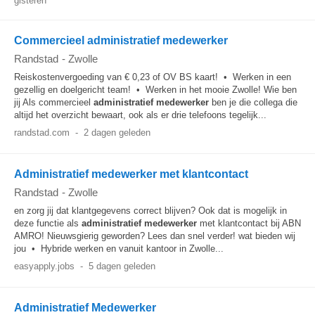
gisteren
Commercieel administratief medewerker
Randstad
-
Zwolle
Reiskostenvergoeding van € 0,23 of OV BS kaart! • Werken in een
gezellig en doelgericht team! • Werken in het mooie Zwolle! Wie ben
jij Als commercieel
administratief
medewerker
ben je die collega die
altijd het overzicht bewaart, ook als er drie telefoons tegelijk...
randstad.com
-
2 dagen geleden
Administratief medewerker met klantcontact
Randstad
-
Zwolle
en zorg jij dat klantgegevens correct blijven? Ook dat is mogelijk in
deze functie als
administratief
medewerker
met klantcontact bij ABN
AMRO! Nieuwsgierig geworden? Lees dan snel verder! wat bieden wij
jou • Hybride werken en vanuit kantoor in Zwolle...
easyapply.jobs
-
5 dagen geleden
Administratief Medewerker