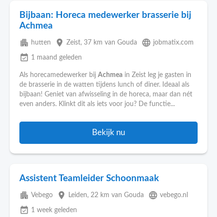
Bijbaan: Horeca medewerker brasserie bij
Achmea
apartment
place
language
hutten
Zeist
, 37 km van Gouda
jobmatix.com
event_available
1 maand geleden
Als horecamedewerker bij
Achmea
in Zeist leg je gasten in
de brasserie in de watten tijdens lunch of diner. Ideaal als
bijbaan! Geniet van afwisseling in de horeca, maar dan nét
even anders. Klinkt dit als iets voor jou? De functie...
Bekijk nu
Assistent Teamleider Schoonmaak
apartment
place
language
Vebego
Leiden
, 22 km van Gouda
vebego.nl
event_available
1 week geleden