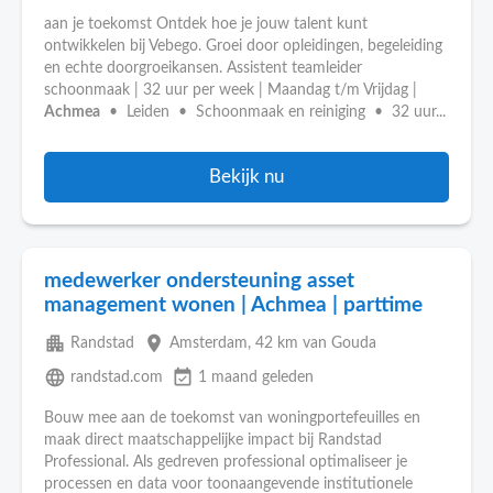
aan je toekomst Ontdek hoe je jouw talent kunt
ontwikkelen bij Vebego. Groei door opleidingen, begeleiding
en echte doorgroeikansen. Assistent teamleider
schoonmaak | 32 uur per week | Maandag t/m Vrijdag |
Achmea
• Leiden • Schoonmaak en reiniging • 32 uur...
Bekijk nu
medewerker ondersteuning asset
management wonen | Achmea | parttime
apartment
place
Randstad
Amsterdam
, 42 km van Gouda
language
event_available
randstad.com
1 maand geleden
Bouw mee aan de toekomst van woningportefeuilles en
maak direct maatschappelijke impact bij Randstad
Professional. Als gedreven professional optimaliseer je
processen en data voor toonaangevende institutionele