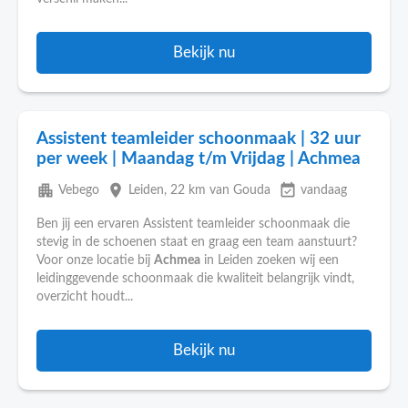
Bekijk nu
Assistent teamleider schoonmaak | 32 uur
per week | Maandag t/m Vrijdag | Achmea
apartment
place
event_available
Vebego
Leiden
, 22 km van Gouda
vandaag
Ben jij een ervaren Assistent teamleider schoonmaak die
stevig in de schoenen staat en graag een team aanstuurt?
Voor onze locatie bij
Achmea
in Leiden zoeken wij een
leidinggevende schoonmaak die kwaliteit belangrijk vindt,
overzicht houdt...
Bekijk nu