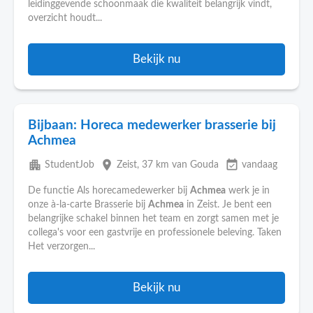
leidinggevende schoonmaak die kwaliteit belangrijk vindt,
overzicht houdt...
Bekijk nu
Bijbaan: Horeca medewerker brasserie bij
Achmea
apartment
place
event_available
StudentJob
Zeist
, 37 km van Gouda
vandaag
De functie Als horecamedewerker bij
Achmea
werk je in
onze à-la-carte Brasserie bij
Achmea
in Zeist. Je bent een
belangrijke schakel binnen het team en zorgt samen met je
collega's voor een gastvrije en professionele beleving. Taken
Het verzorgen...
Bekijk nu