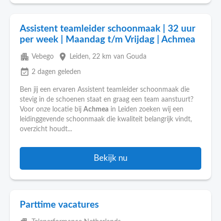
Assistent teamleider schoonmaak | 32 uur
per week | Maandag t/m Vrijdag | Achmea
apartment
place
Vebego
Leiden
, 22 km van Gouda
event_available
2 dagen geleden
Ben jij een ervaren Assistent teamleider schoonmaak die
stevig in de schoenen staat en graag een team aanstuurt?
Voor onze locatie bij
Achmea
in Leiden zoeken wij een
leidinggevende schoonmaak die kwaliteit belangrijk vindt,
overzicht houdt...
Bekijk nu
Parttime vacatures