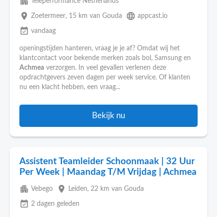
apartment
Teleperformance Netherlands
place
language
Zoetermeer
, 15 km van Gouda
appcast.io
event_available
vandaag
openingstijden hanteren, vraag je je af? Omdat wij het
klantcontact voor bekende merken zoals bol, Samsung en
Achmea
verzorgen. In veel gevallen verlenen deze
opdrachtgevers zeven dagen per week service. Of klanten
nu een klacht hebben, een vraag...
Bekijk nu
Assistent Teamleider Schoonmaak | 32 Uur
Per Week | Maandag T/M Vrijdag | Achmea
apartment
place
Vebego
Leiden
, 22 km van Gouda
event_available
2 dagen geleden