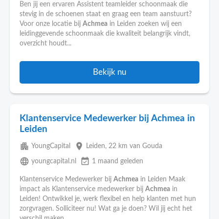
Ben jij een ervaren Assistent teamleider schoonmaak die
stevig in de schoenen staat en graag een team aanstuurt?
Voor onze locatie bij
Achmea
in Leiden zoeken wij een
leidinggevende schoonmaak die kwaliteit belangrijk vindt,
overzicht houdt...
Bekijk nu
Klantenservice Medewerker bij Achmea in
Leiden
apartment
place
YoungCapital
Leiden
, 22 km van Gouda
language
event_available
youngcapital.nl
1 maand geleden
Klantenservice Medewerker bij
Achmea
in Leiden Maak
impact als Klantenservice medewerker bij
Achmea
in
Leiden! Ontwikkel je, werk flexibel en help klanten met hun
zorgvragen. Solliciteer nu! Wat ga je doen? Wil jij echt het
verschil maken...