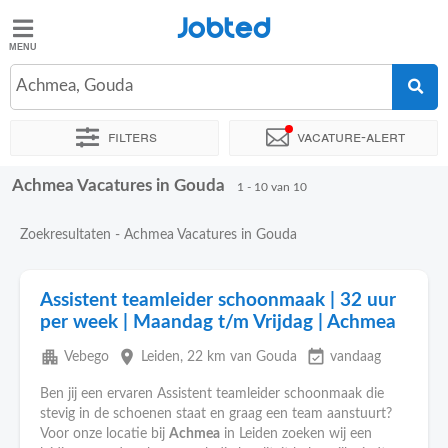
Jobted
Jobted
Vacatures
Achmea, Gouda
Filters
Vacature-alert
Salarissen
Achmea Vacatures in Gouda
Sorteer op
Exacte locatie
1 - 10 van 10
Zoekresultaten - Achmea Vacatures in Gouda
Assistent teamleider schoonmaak | 32 uur
per week | Maandag t/m Vrijdag | Achmea
apartment
place
event_available
Vebego
Leiden
, 22 km van Gouda
vandaag
Ben jij een ervaren Assistent teamleider schoonmaak die
stevig in de schoenen staat en graag een team aanstuurt?
Voor onze locatie bij
Achmea
in Leiden zoeken wij een