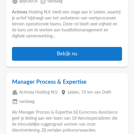
language
event_available
appcast.io
vandaag
Achmea
Holding N.V. biedt een stage aan in Leiden, waarbij
je actief bijdraagt aan het verbeteren van werkprocessen
binnen operationele teams. Deze rol biedt veel vrijheid en
de kans om te werken aan kwaliteitsmanagement en
digitale samenwerking...
Bekijk nu
Manager Process & Expertise
apartment
place
Achmea Holding N.V.
Leiden
, 19 km van Delft
event_available
vandaag
Als Manager Process & Expertise bij Eurocross Assistance
geef je leiding aan een team van 18 Kennisspecialisten die
de inhoudelijke ruggengraat vormen van onze
dienstverlening. Zij vertalen polisvoorwaarden,