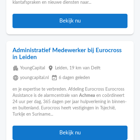
klantafspraken en nieuwe diensten naar...
Bekijk nu
Administratief Medewerker bij Eurocross
in Leiden
apartment
place
YoungCapital
Leiden
, 19 km van Delft
language
event_available
youngcapital.nl
6 dagen geleden
en je expertise te verbreden. Afdeling Eurocross Eurocross
Assistance is de alarmcentrale van
Achmea
en coördineert
24 uur per dag, 365 dagen per jaar hulpverlening in binnen-
en buitenland. Eurocross heeft vestigingen in Tsjechië,
Turkije en Suriname...
Bekijk nu