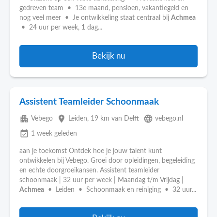
gedreven team • 13e maand, pensioen, vakantiegeld en
nog veel meer • Je ontwikkeling staat centraal bij
Achmea
• 24 uur per week, 1 dag...
Bekijk nu
Assistent Teamleider Schoonmaak
apartment
place
language
Vebego
Leiden
, 19 km van Delft
vebego.nl
event_available
1 week geleden
aan je toekomst Ontdek hoe je jouw talent kunt
ontwikkelen bij Vebego. Groei door opleidingen, begeleiding
en echte doorgroeikansen. Assistent teamleider
schoonmaak | 32 uur per week | Maandag t/m Vrijdag |
Achmea
• Leiden • Schoonmaak en reiniging • 32 uur...