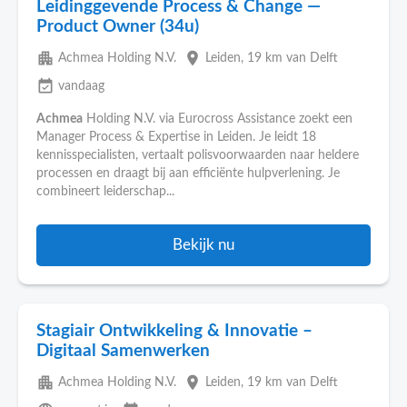
Leidinggevende Process & Change —
Product Owner (34u)
apartment
place
Achmea Holding N.V.
Leiden
, 19 km van Delft
event_available
vandaag
Achmea
Holding N.V. via Eurocross Assistance zoekt een
Manager Process & Expertise in Leiden. Je leidt 18
kennisspecialisten, vertaalt polisvoorwaarden naar heldere
processen en draagt bij aan efficiënte hulpverlening. Je
combineert leiderschap...
Bekijk nu
Stagiair Ontwikkeling & Innovatie –
Digitaal Samenwerken
apartment
place
Achmea Holding N.V.
Leiden
, 19 km van Delft