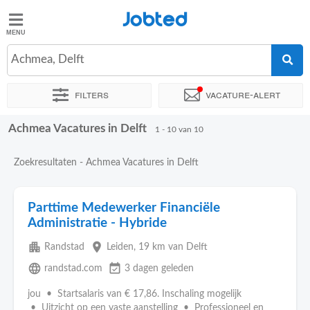
Jobted
Jobted
Vacatures
Achmea, Delft
Filters
Vacature-alert
Salarissen
Achmea Vacatures in Delft
Sorteer op
Exacte locatie
1 - 10 van 10
Zoekresultaten - Achmea Vacatures in Delft
Parttime Medewerker Financiële
Administratie - Hybride
apartment
place
Randstad
Leiden
, 19 km van Delft
language
event_available
randstad.com
3 dagen geleden
jou • Startsalaris van € 17,86. Inschaling mogelijk
• Uitzicht op een vaste aanstelling • Professioneel en