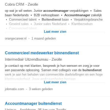
Cobra CRM
-
Zwolle
op wat je wil weten. Junior
accountmanager
verpakkingen • Sales
baan Nederlands • B2B verkoopbaan •
Accountmanager
zakelijk
• Commercieel talent •
Buitendienst
baan • Verpakkingsbranche
• Groeirol sales • Junior sales Nederland • Klantbezoeken
• Commercieel talent...
Laat meer zien
orangecareer.nl
-
1 maand geleden
Commercieel medewerker binnendienst
Intermediair Uitzendbureau
-
Zwolle
je contact op met klanten, bespreek je hun wensen en zorg je voor
een passende oplossing. Samen met collega's van de
buitendienst
werk je aan het behalen van commerciële doelstellingen en een hoge
klanttevredenheid. Jouw werkzaamheden bestaan...
Laat meer zien
jobmatix.com
-
3 weken geleden
Accountmanager buitendienst
Unique
-
Apeldoorn
, 35 km van Zwolle