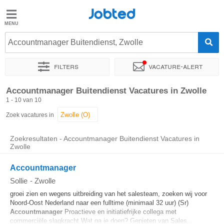
Jobted
Jobted
Vacatures
Accountmanager Buitendienst, Zwolle
Filters
Vacature-alert
Salarissen
Sorteer op
Exacte locatie
Uitzendbureau
Soort dienstver
Accountmanager Buitendienst Vacatures in Zwolle
1 - 10 van 10
Zoek vacatures in
Zoekresultaten - Accountmanager Buitendienst Vacatures in
Zwolle
Accountmanager
Sollie
-
Zwolle
groei zien en wegens uitbreiding van het salesteam, zoeken wij voor
Noord-Oost Nederland naar een fulltime (minimaal 32 uur) (Sr)
Accountmanager
Proactieve en initiatiefrijke collega met
commerciële slagkracht Wat ga je doen? Genieten van Sales...