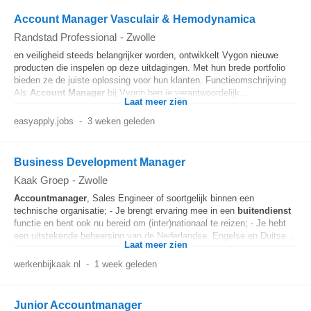
Account Manager Vasculair & Hemodynamica
Randstad Professional
-
Zwolle
en veiligheid steeds belangrijker worden, ontwikkelt Vygon nieuwe
producten die inspelen op deze uitdagingen. Met hun brede portfolio
bieden ze de juiste oplossing voor hun klanten. Functieomschrijving
Als
Account Manager
bij Vygon ben je verantwoordelijk...
Laat meer zien
easyapply.jobs
-
3 weken geleden
Business Development Manager
Kaak Groep
-
Zwolle
Accountmanager
, Sales Engineer of soortgelijk binnen een
technische organisatie; - Je brengt ervaring mee in een
buitendienst
functie en bent ook nu bereid om (inter)nationaal te reizen; - Je hebt
een uitstekende beheersing van de Nederlandse, Engelse en Duitse...
Laat meer zien
werkenbijkaak.nl
-
1 week geleden
Junior Accountmanager