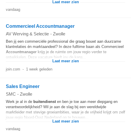
Laat meer zien
vandaag
Commercieel Accountmanager
AV Werving & Selectie
-
Zwolle
Ben jij een commerciële professional die graag bouwt aan duurzame
klantrelaties én marktaandeel? In deze fulltime baan als Commercieel
Accountmanager
krijg je de ruimte om jouw regio verder te
ontwikkelen. Deze vacature biedt jou de kans...
Laat meer zien
join.com
-
1 week geleden
Sales Engineer
SMC
-
Zwolle
Werk je al in de
buitendienst
en ben je toe aan meer diepgang en
verantwoordelijkheid? Wil je aan de slag bij een wereldwijde
marktleider met stevige groeiambities, waar je de vrijheid krijgt om zelf
jouw regio Noord-Oost Nederland op te bouwen...
Laat meer zien
vandaag